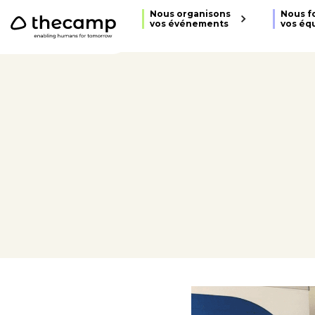
```
Nous organisons
Nous f
vos événements
vos éq