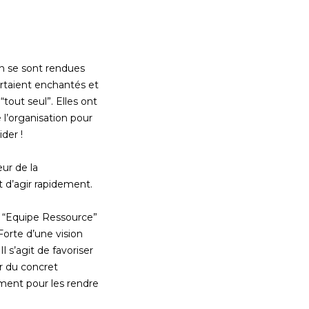
n se sont rendues
rtaient enchantés et
“tout seul”. Elles ont
l’organisation pour
der !
eur de la
t d’agir rapidement.
e “Equipe Ressource”
Forte d’une vision
l s’agit de favoriser
r du concret
agement pour les rendre