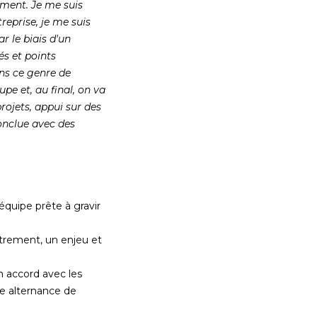
ement. Je me suis
reprise, je me suis
r le biais d'un
és et points
ans ce genre de
pe et, au final, on va
rojets, appui sur des
conclue avec des
quipe prête à gravir
utrement, un enjeu et
n accord avec les
ne alternance de