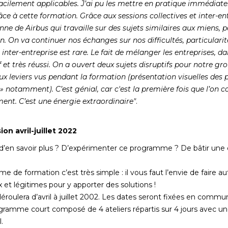
facilement applicables. J’ai pu les mettre en pratique immédiat
e à cette formation. Grâce aux sessions collectives et inter-ent
e de Airbus qui travaille sur des sujets similaires aux miens, pa
n. On va continuer nos échanges sur nos difficultés, particularit
nter-entreprise est rare. Le fait de mélanger les entreprises, d
et très réussi. On a ouvert deux sujets disruptifs pour notre grou
ux leviers vus pendant la formation (présentation visuelles des p
 » notamment). C’est génial, car c'est la première fois que l’on 
ment. C’est une énergie extraordinaire"
.
ion avril-juillet 2022
d’en savoir plus ? D’expérimenter ce programme ? De bâtir une é
e de formation c’est très simple : il vous faut l’envie de faire a
x et légitimes pour y apporter des solutions !
éroulera d’avril à juillet 2002. Les dates seront fixées en commu
ogramme court composé de 4 ateliers répartis sur 4 jours avec u
.