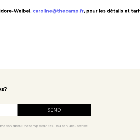
sidore-Weibel,
caroline@thecamp.fr
, pour les détails et tari
ws?
rmation about thecamp activities. You can unsubscribe