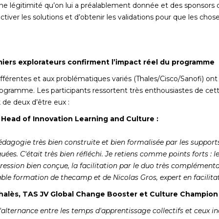
ne légitimité qu’on lui a préalablement donnée et des sponsors da
d’activer les solutions et d’obtenir les validations pour que les c
iers explorateurs confirment l’impact réel du programme
différentes et aux problématiques variés (Thales/Cisco/Sanofi) ont 
ogramme. Les participants ressortent très enthousiastes de cet
de deux d’être eux :
l Head of Innovation Learning and Culture :
 pédagogie très bien construite et bien formalisée par les supports
es. C'était très bien réfléchi. Je retiens comme points forts : le
ession bien conçue, la facilitation par le duo très complémen
ble formation de thecamp et de Nicolas Gros, expert en facilit
Thalès, TAS JV Global Change Booster et Culture Champion 
'alternance entre les temps d'apprentissage collectifs et ceux in