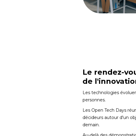
Le rendez-vou
de l'innovati
Les technologies évoluen
personnes.
Les Open Tech Days réunis
décideurs autour d'un obj
demain.
Au-delà des démonstrati