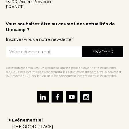
13100, Aix-en-Provence
FRANCE
Vous souhaitez être au courant des actualités de
thecamp ?
Inscrivez-vous à notre newsletter
Votre adresse email est uniquement utilisée pour envoyer notre newsletter
ainsi que des informations concernant les activités de thecamp. Vous pouvez à
tout moment utiliser le lien de désabonnement intégré dans la newsletter.
> Evénementiel
[THE GOOD PLACE]