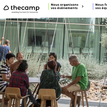
```
Nous organisons
Nous f
vos événements
vos éq