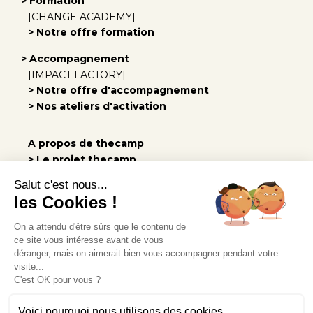
> Formation
[CHANGE ACADEMY]
> Notre offre formation
> Accompagnement
[IMPACT FACTORY]
> Notre offre d'accompagnement
> Nos ateliers d'activation
A propos de thecamp
> Le projet thecamp
> Notre équipe
Salut c'est nous...
> Notre engagement
les Cookies !
> Les vidéos
On a attendu d'être sûrs que le contenu de
> Rejoindre l'équipe
ce site vous intéresse avant de vous
> Nos actus
déranger, mais on aimerait bien vous accompagner pendant votre
visite...
C'est OK pour vous ?
Infos pratiques
> Venir à thecamp
Voici pourquoi nous utilisons des cookies.