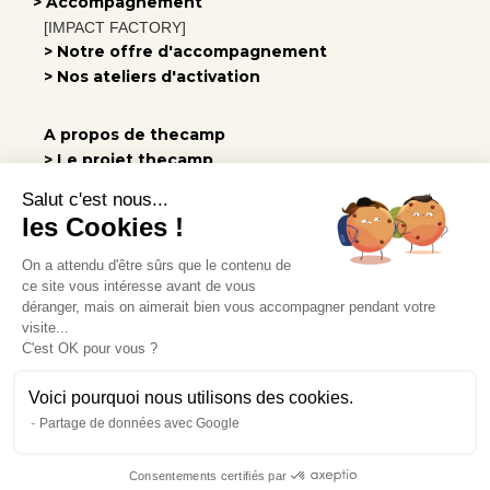
> Accompagnement
[IMPACT FACTORY]
> Notre offre d'accompagnement
> Nos ateliers d'activation
A propos de thecamp
> Le projet thecamp
> Notre équipe
Salut c'est nous...
> Notre engagement
les Cookies !
> Les vidéos
On a attendu d'être sûrs que le contenu de
> Rejoindre l'équipe
ce site vous intéresse avant de vous
> Nos actus
déranger, mais on aimerait bien vous accompagner pendant votre
visite...
C'est OK pour vous ?
Infos pratiques
> Venir à thecamp
Voici pourquoi nous utilisons des cookies.
> Carte interactive
Partage de données avec Google
> Hébergement
> Données personnelles
Consentements certifiés par
> Mentions légales