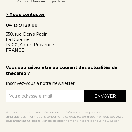
> Nous contacter
04 13 91 20 00
550, rue Denis Papin
La Duranne
13100, Aix-en-Provence
FRANCE
Vous souhaitez être au courant des actualités de
thecamp ?
Inscrivez-vous à notre newsletter
Votre adresse email est uniquement utilisée pour envoyer notre newsletter
ainsi que des informations concernant les activités de thecamp. Vous pouvez à
tout moment utiliser le lien de désabonnement intégré dans la newsletter.