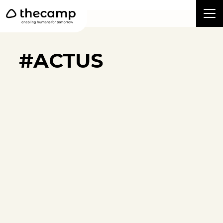
```
#ACTUS