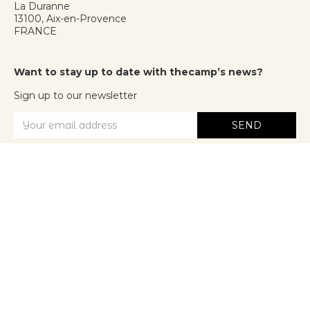
La Duranne
13100, Aix-en-Provence
FRANCE
Want to stay up to date with thecamp’s news?
Sign up to our newsletter
We will only use your email address to send you our newsletter and
information about thecamp activities. You can unsubscribe at any time using
the link in the newsletter.
> Event
[THE GOOD PLACE]